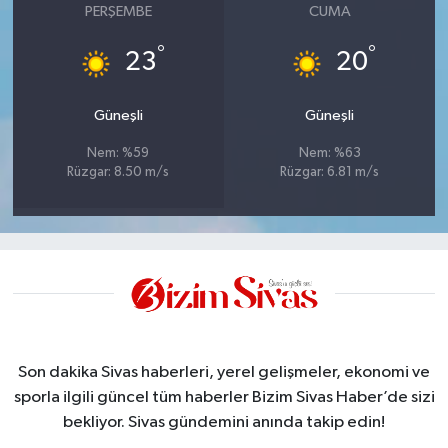
PERŞEMBE
CUMA
°
°
23
20
Güneşli
Güneşli
Nem: %59
Nem: %63
Rüzgar: 8.50 m/s
Rüzgar: 6.81 m/s
Son dakika Sivas haberleri, yerel gelişmeler, ekonomi ve
sporla ilgili güncel tüm haberler Bizim Sivas Haber’de sizi
bekliyor. Sivas gündemini anında takip edin!