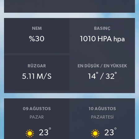
YAŞAM
NEM
BASINÇ
%30
1010 HPA
hpa
RÜZGAR
EN DÜŞÜK / EN YÜKSEK
°
°
5.11 M/S
14
/ 32
09 AĞUSTOS
10 AĞUSTOS
PAZAR
PAZARTESI
°
°
23
23