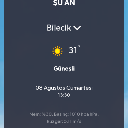
ŞU AN
MAGAZİN
ÖZEL HABER
Bilecik
RESMİ İLANLAR
°
31
SAĞLIK
Güneşli
SİYASET
SOSYAL YARDIMLAR
08 Ağustos Cumartesi
13:30
SPONSORLU YAZI
SPOR
Nem: %30, Basınç: 1010 hpa hPa,
Rüzgar: 5.11 m/s
TEKNOLOJİ