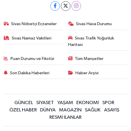
Sivas Nöbetçi Eczaneler
Sivas Hava Durumu
Sivas Namaz Vakitleri
Sivas Trafik Yoğunluk
Haritası
Puan Durumu ve Fikstür
Tüm Manşetler
Son Dakika Haberleri
Haber Arşivi
GÜNCEL
SİYASET
YAŞAM
EKONOMİ
SPOR
ÖZEL HABER
DÜNYA
MAGAZİN
SAĞLIK
ASAYİŞ
RESMİ İLANLAR