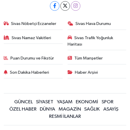
Sivas Nöbetçi Eczaneler
Sivas Hava Durumu
Sivas Namaz Vakitleri
Sivas Trafik Yoğunluk
Haritası
Puan Durumu ve Fikstür
Tüm Manşetler
Son Dakika Haberleri
Haber Arşivi
GÜNCEL
SİYASET
YAŞAM
EKONOMİ
SPOR
ÖZEL HABER
DÜNYA
MAGAZİN
SAĞLIK
ASAYİŞ
RESMİ İLANLAR