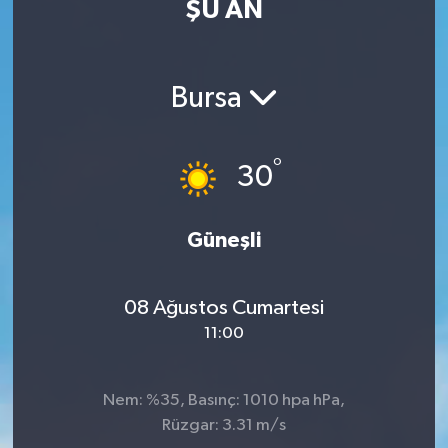
ŞU AN
MAGAZİN
ÖZEL HABER
Bursa
RESMİ İLANLAR
°
30
SAĞLIK
Güneşli
SİYASET
SOSYAL YARDIMLAR
08 Ağustos Cumartesi
11:00
SPONSORLU YAZI
SPOR
Nem: %35, Basınç: 1010 hpa hPa,
Rüzgar: 3.31 m/s
TEKNOLOJİ