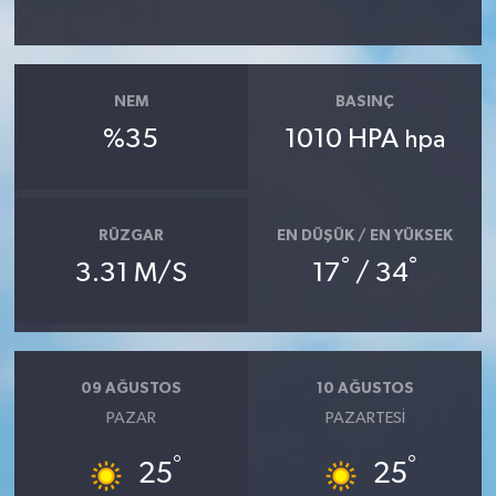
YAŞAM
NEM
BASINÇ
%35
1010 HPA
hpa
RÜZGAR
EN DÜŞÜK / EN YÜKSEK
°
°
3.31 M/S
17
/ 34
09 AĞUSTOS
10 AĞUSTOS
PAZAR
PAZARTESI
°
°
25
25