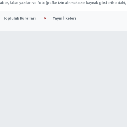
n haber, köşe yazıları ve fotoğraflar izin alınmaksızın kaynak gösterilse da
Topluluk Kuralları
Yayın İlkeleri