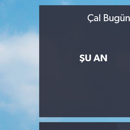
MAGAZİN
Çal Bugün
ÖZEL HABER
RESMİ İLANLAR
SAĞLIK
ŞU AN
SİYASET
SOSYAL YARDIMLAR
SPONSORLU YAZI
SPOR
TEKNOLOJİ