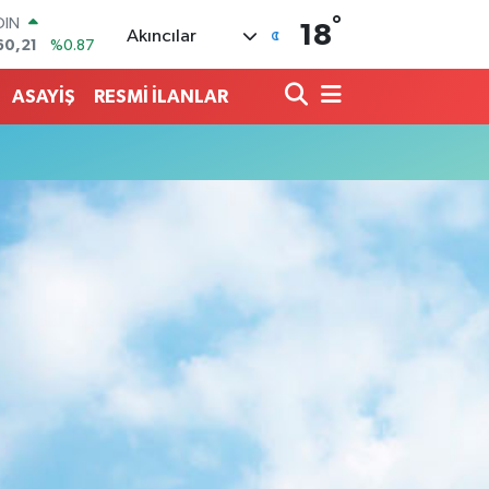
OIN
°
60,21
%0.87
18
Akıncılar
AR
436
%0.18
O
ASAYİŞ
RESMİ İLANLAR
510
%0.32
LİN
811
%0.38
 ALTIN
.99
%2.59
100
79
%-14