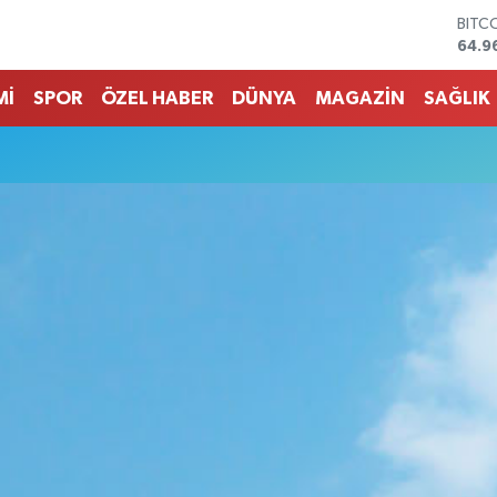
BITC
64.9
DOL
47,7
EUR
Mİ
SPOR
ÖZEL HABER
DÜNYA
MAGAZİN
SAĞLIK
55,2
STER
64,4
GRAM
6648
BİST
13.7