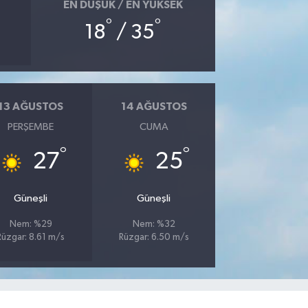
EN DÜŞÜK / EN YÜKSEK
°
°
18
/ 35
13 AĞUSTOS
14 AĞUSTOS
PERŞEMBE
CUMA
°
°
27
25
Güneşli
Güneşli
Nem: %29
Nem: %32
Rüzgar: 8.61 m/s
Rüzgar: 6.50 m/s