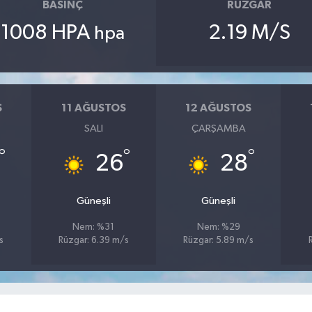
BASINÇ
RÜZGAR
1008 HPA
2.19 M/S
hpa
S
11 AĞUSTOS
12 AĞUSTOS
SALI
ÇARŞAMBA
°
°
°
26
28
Güneşli
Güneşli
Nem: %31
Nem: %29
s
Rüzgar: 6.39 m/s
Rüzgar: 5.89 m/s