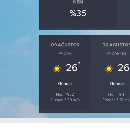
NEM
%35
YAŞAM
09 AĞUSTOS
10 AĞUSTO
PAZAR
PAZARTESI
°
26
26
Güneşli
Güneşli
Nem: %32
Nem: %41
Rüzgar: 3.89 m/s
Rüzgar: 6.81 m/