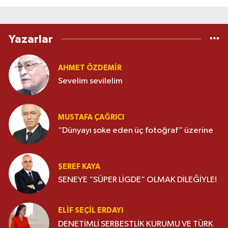
Yazarlar
AHMET ÖZDEMIR
Sevelim sevilelim
MUSTAFA ÇAĞRICI
“Dünyayı şoke eden üç fotoğraf” üzerine
ŞEREF KAYA
SENEYE “SÜPER LİGDE” OLMAK DİLEĞİYLE!
ELIF SEÇIL ERDAYI
DENETİMLİ SERBESTLİK KURUMU VE TÜRK