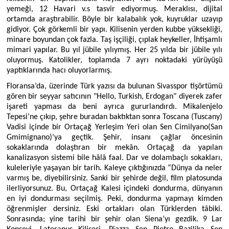
yemeği, 12 Havari v.s tasvir ediyormuş. Meraklısı, dijital
ortamda araştırabilir. Böyle bir kalabalık yok, kuyruklar uzayıp
YAŞAM
gidiyor. Çok görkemli bir yapı. Kilisenin yerden kubbe yüksekliği,
minare boyundan çok fazla. Taş işçiliği, çıplak heykeller, İhtişamlı
mimari yapılar. Bu yıl jübile yılıymış. Her 25 yılda bir jübile yılı
oluyormuş. Katolikler, toplamda 7 ayrı noktadaki yürüyüşü
yaptıklarında hacı oluyorlarmış.
Floransa’da, üzerinde Türk yazısı da bulunan Sivasspor tişörtümü
gören bir seyyar satıcının "Hello, Turkish, Erdogan" diyerek zafer
işareti yapması da beni ayrıca gururlandırdı. Mikalenjelo
Tepesi’ne çıkıp, şehre buradan baktıktan sonra Toscana (Tuscany)
Vadisi içinde bir Ortaçağ Yerleşim Yeri olan Sen Cimilyano(San
Gmimignano)’ya geçtik. Şehir, insanı çağlar öncesinin
sokaklarında dolaştıran bir mekân. Ortaçağ da yapılan
kanalizasyon sistemi bile hâlâ faal. Dar ve dolambaçlı sokakları,
kuleleriyle yaşayan bir tarih. Kaleye çıktığınızda “Dünya da neler
varmış be, diyebilirsiniz. Sanki bir şehirde değil, film platosunda
ilerliyorsunuz. Bu, Ortaçağ Kalesi içindeki dondurma, dünyanın
en iyi dondurması seçilmiş. Peki, dondurma yapmayı kimden
öğrenmişler dersiniz. Eski ortakları olan Türklerden tâbiki.
Sonrasında; yine tarihi bir şehir olan Siena’yı gezdik. 9 Lar