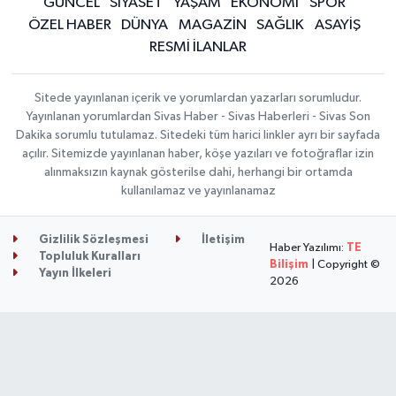
GÜNCEL
SİYASET
YAŞAM
EKONOMİ
SPOR
ÖZEL HABER
DÜNYA
MAGAZİN
SAĞLIK
ASAYİŞ
RESMİ İLANLAR
Sitede yayınlanan içerik ve yorumlardan yazarları sorumludur.
Yayınlanan yorumlardan Sivas Haber - Sivas Haberleri - Sivas Son
Dakika sorumlu tutulamaz. Sitedeki tüm harici linkler ayrı bir sayfada
açılır. Sitemizde yayınlanan haber, köşe yazıları ve fotoğraflar izin
alınmaksızın kaynak gösterilse dahi, herhangi bir ortamda
kullanılamaz ve yayınlanamaz
Gizlilik Sözleşmesi
İletişim
Haber Yazılımı:
TE
Topluluk Kuralları
Bilişim
| Copyright ©
Yayın İlkeleri
2026