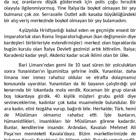
da suç oranlarını düşük göstermek için polis çoğu hırsızlık
olayıyla ilgilenmiyormuş. Yine İtalya’da boykot olmayan bir şey
bulmanız çok zor. Serravalle Outlet adlı kasaba büyüklüğündeki
bir alış-veriş merkezinde boykot olmayan bir şey bulamadım.
4.yüzyılda Hristiyanlığı kabul eden ve geçmişte ensest bir
imparatorluk olan Roma İmparatorluğunun (kan değişmesin diye
kardeşleri birbirleriyle evlendirmişler) merkezi olan topraklarda
bugün kurulu olan İtalya Devleti gezimizi artık bitirelim. İtalya;
Karadeniz kadar yeşil, Akdeniz kadar sıcak iklimi olan bir ülke.
Bari Limanı'ndan gemi ile 10 saat süren bir yolculuktan
sonra Yunanistan’ın İguminitza şehrine indik. Yunanlılar, daha
limana iner inmez rahatsız oldular ve etrafta dolaşmamız
konusunda uyardılar. Yunanistan da iki bayanın çalıştırdığı yol
kenarında bir lokantada mola verdik. Kocaman bir grup olarak
boş lokantaya girdik. 40 kişilik müşteri grubu geldi diye
sevineceklerine, kadınlar çok kaba muamelede bulundular. Bir
ara kadın, elini tezgâha vurup, bağırdı bile. Herhalde; Türk, hemi
de Müslüman olmamız rahatsız etti. İşte bunların,
hümanistlikleri, insanlıkları bir Müslüman görene kadardır.
Bunlar, kendilerine insandır. Ardından, Kavalalı Mehmet Ali
Paşa’nın memleketi Kavala’dayız. Bizim marketlerimizde de