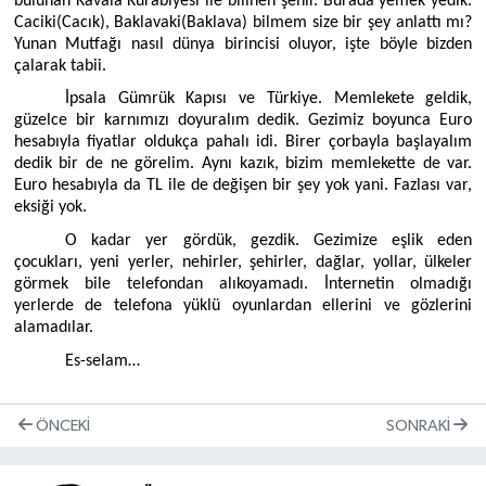
bulunan Kavala Kurabiyesi ile bilinen şehir. Burada yemek yedik.
Caciki(Cacık), Baklavaki(Baklava) bilmem size bir şey anlattı mı?
Yunan Mutfağı nasıl dünya birincisi oluyor, işte böyle bizden
çalarak tabii.
İpsala Gümrük Kapısı ve Türkiye. Memlekete geldik,
güzelce bir karnımızı doyuralım dedik. Gezimiz boyunca Euro
hesabıyla fiyatlar oldukça pahalı idi. Birer çorbayla başlayalım
dedik bir de ne görelim. Aynı kazık, bizim memlekette de var.
Euro hesabıyla da TL ile de değişen bir şey yok yani. Fazlası var,
eksiği yok.
O kadar yer gördük, gezdik. Gezimize eşlik eden
çocukları, yeni yerler, nehirler, şehirler, dağlar, yollar, ülkeler
görmek bile telefondan alıkoyamadı. İnternetin olmadığı
yerlerde de telefona yüklü oyunlardan ellerini ve gözlerini
alamadılar.
Es-selam…
ÖNCEKI
SONRAKI