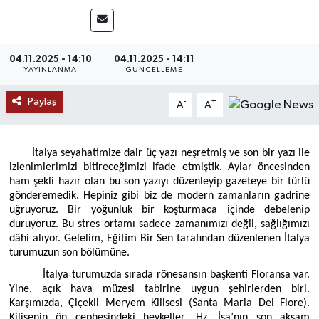
MAGAZİN
04.11.2025 - 14:10
04.11.2025 - 14:11
ÖZEL HABER
YAYINLANMA
GÜNCELLEME
RESMİ İLANLAR
Paylaş
-
+
A
A
SAĞLIK
İtalya seyahatimize dair üç yazı neşretmiş ve son bir yazı ile
izlenimlerimizi bitireceğimizi ifade etmiştik. Aylar öncesinden
SİYASET
ham şekli hazır olan bu son yazıyı düzenleyip gazeteye bir türlü
gönderemedik. Hepiniz gibi biz de modern zamanların gadrine
SOSYAL YARDIMLAR
uğruyoruz. Bir yoğunluk bir koşturmaca içinde debelenip
duruyoruz. Bu stres ortamı sadece zamanımızı değil, sağlığımızı
dâhi alıyor. Gelelim, Eğitim Bir Sen tarafından düzenlenen İtalya
SPONSORLU YAZI
turumuzun son bölümüne.
İtalya turumuzda sırada rönesansın başkenti Floransa var.
SPOR
Yine, açık hava müzesi tabirine uygun şehirlerden biri.
Karşımızda, Çiçekli Meryem Kilisesi (Santa Maria Del Fiore).
TEKNOLOJİ
Kilisenin ön cephesindeki heykeller, Hz. İsa’nın son akşam