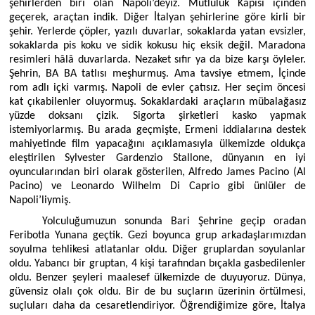
şehirlerden biri olan Napoli’deyiz. Mutluluk Kapısı içinden
geçerek, araçtan indik. Diğer İtalyan şehirlerine göre kirli bir
şehir. Yerlerde çöpler, yazılı duvarlar, sokaklarda yatan evsizler,
sokaklarda pis koku ve sidik kokusu hiç eksik değil. Maradona
resimleri hâlâ duvarlarda. Nezaket sıfır ya da bize karşı öyleler.
Şehrin, BA BA tatlısı meşhurmuş. Ama tavsiye etmem, İçinde
rom adlı içki varmış. Napoli de evler çatısız. Her seçim öncesi
kat çıkabilenler oluyormuş. Sokaklardaki araçların mübalağasız
yüzde doksanı çizik. Sigorta şirketleri kasko yapmak
istemiyorlarmış. Bu arada geçmişte, Ermeni iddialarına destek
mahiyetinde film yapacağını açıklamasıyla ülkemizde oldukça
eleştirilen Sylvester Gardenzio Stallone, dünyanın en iyi
oyuncularından biri olarak gösterilen, Alfredo James Pacino (Al
Pacino) ve Leonardo Wilhelm Di Caprio gibi ünlüler de
Napoli’liymiş.
Yolculuğumuzun sonunda Bari Şehrine geçip oradan
Feribotla Yunana geçtik. Gezi boyunca grup arkadaşlarımızdan
soyulma tehlikesi atlatanlar oldu. Diğer gruplardan soyulanlar
oldu. Yabancı bir gruptan, 4 kişi tarafından bıçakla gasbedilenler
oldu. Benzer şeyleri maalesef ülkemizde de duyuyoruz. Dünya,
güvensiz olalı çok oldu. Bir de bu suçların üzerinin örtülmesi,
suçluları daha da cesaretlendiriyor. Öğrendiğimize göre, İtalya