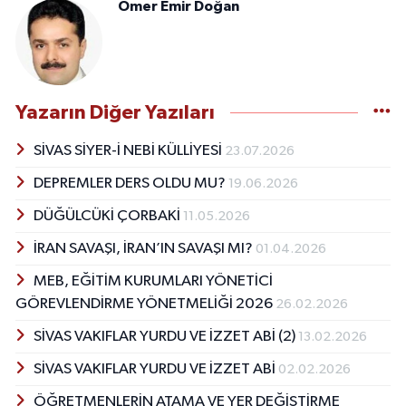
Ömer Emir Doğan
Yazarın Diğer Yazıları
SİVAS SİYER-İ NEBİ KÜLLİYESİ
23.07.2026
DEPREMLER DERS OLDU MU?
19.06.2026
DÜĞÜLCÜKİ ÇORBAKİ
11.05.2026
İRAN SAVAŞI, İRAN’IN SAVAŞI MI?
01.04.2026
MEB, EĞİTİM KURUMLARI YÖNETİCİ
GÖREVLENDİRME YÖNETMELİĞİ 2026
26.02.2026
SİVAS VAKIFLAR YURDU VE İZZET ABİ (2)
13.02.2026
SİVAS VAKIFLAR YURDU VE İZZET ABİ
02.02.2026
ÖĞRETMENLERİN ATAMA VE YER DEĞİŞTİRME