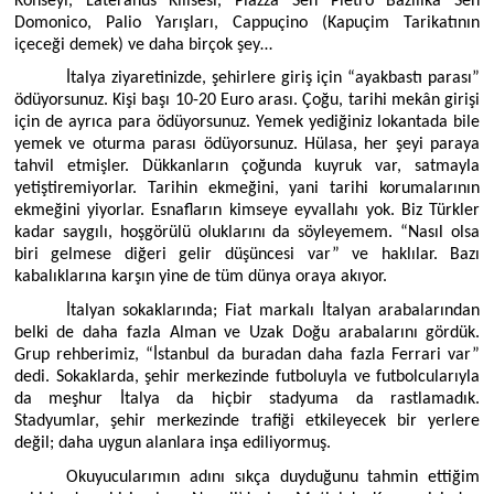
Konseyi, Lateranus Kilisesi, Piazza Sen Pietro Bazilika Sen
Domonico, Palio Yarışları, Cappuçino (Kapuçim Tarikatının
içeceği demek) ve daha birçok şey…
İtalya ziyaretinizde, şehirlere giriş için “ayakbastı parası”
ödüyorsunuz. Kişi başı 10-20 Euro arası. Çoğu, tarihi mekân girişi
için de ayrıca para ödüyorsunuz. Yemek yediğiniz lokantada bile
yemek ve oturma parası ödüyorsunuz. Hülasa, her şeyi paraya
tahvil etmişler. Dükkanların çoğunda kuyruk var, satmayla
yetiştiremiyorlar. Tarihin ekmeğini, yani tarihi korumalarının
ekmeğini yiyorlar. Esnafların kimseye eyvallahı yok. Biz Türkler
kadar saygılı, hoşgörülü oluklarını da söyleyemem. “Nasıl olsa
biri gelmese diğeri gelir düşüncesi var” ve haklılar. Bazı
kabalıklarına karşın yine de tüm dünya oraya akıyor.
İtalyan sokaklarında; Fiat markalı İtalyan arabalarından
belki de daha fazla Alman ve Uzak Doğu arabalarını gördük.
Grup rehberimiz, “İstanbul da buradan daha fazla Ferrari var”
dedi. Sokaklarda, şehir merkezinde futboluyla ve futbolcularıyla
da meşhur İtalya da hiçbir stadyuma da rastlamadık.
Stadyumlar, şehir merkezinde trafiği etkileyecek bir yerlere
değil; daha uygun alanlara inşa ediliyormuş.
Okuyucularımın adını sıkça duyduğunu tahmin ettiğim