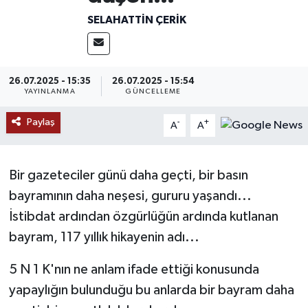
SELAHATTIN ÇERIK
MAGAZİN
ÖZEL HABER
26.07.2025 - 15:35
26.07.2025 - 15:54
YAYINLANMA
GÜNCELLEME
RESMİ İLANLAR
Paylaş
-
+
A
A
SAĞLIK
SİYASET
Bir gazeteciler günü daha geçti, bir basın
bayramının daha neşesi, gururu yaşandı...
SOSYAL YARDIMLAR
İstibdat ardından özgürlüğün ardında kutlanan
SPONSORLU YAZI
bayram, 117 yıllık hikayenin adı...
5 N 1 K'nın ne anlam ifade ettiği konusunda
SPOR
yapaylığın bulunduğu bu anlarda bir bayram daha
TEKNOLOJİ