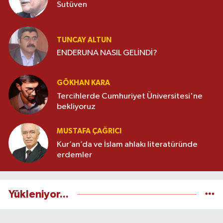
Sutüven
TUNCAY ALTUN
ENDERUNA NASIL GELİNDİ?
GÖKHAN KARA
Tercihlerde Cumhuriyet Üniversitesi'ne
bekliyoruz
MUSTAFA ÇAĞRICI
Kur’an’da ve İslam ahlakı literatüründe
erdemler
Yükleniyor...