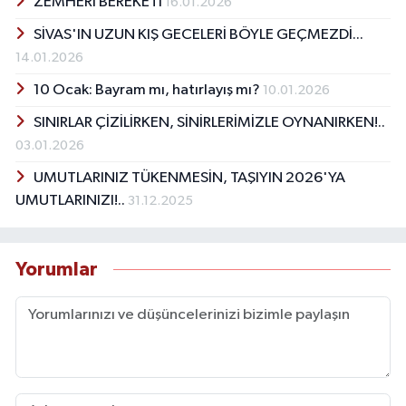
ZEMHERİ BEREKETİ
16.01.2026
SİVAS'IN UZUN KIŞ GECELERİ BÖYLE GEÇMEZDİ...
14.01.2026
10 Ocak: Bayram mı, hatırlayış mı?
10.01.2026
SINIRLAR ÇİZİLİRKEN, SİNİRLERİMİZLE OYNANIRKEN!..
03.01.2026
UMUTLARINIZ TÜKENMESİN, TAŞIYIN 2026'YA
UMUTLARINIZI!..
31.12.2025
Yorumlar