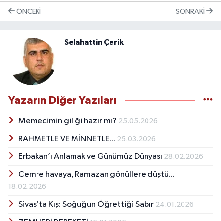
ÖNCEKI
SONRAKI
Selahattin Çerik
Yazarın Diğer Yazıları
Memecimin giliği hazır mı?
25.05.2026
RAHMETLE VE MİNNETLE...
25.03.2026
Erbakan’ı Anlamak ve Günümüz Dünyası
28.02.2026
Cemre havaya, Ramazan gönüllere düştü...
18.02.2026
Sivas’ta Kış: Soğuğun Öğrettiği Sabır
24.01.2026