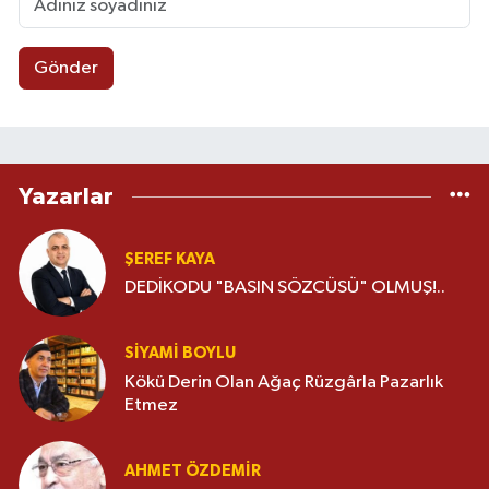
Gönder
Yazarlar
ŞEREF KAYA
DEDİKODU "BASIN SÖZCÜSÜ" OLMUŞ!..
SIYAMI BOYLU
Kökü Derin Olan Ağaç Rüzgârla Pazarlık
Etmez
AHMET ÖZDEMIR