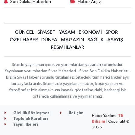
Son Dakika Haberleri
Haber Arşivi
GÜNCEL
SİYASET
YAŞAM
EKONOMİ
SPOR
ÖZEL HABER
DÜNYA
MAGAZİN
SAĞLIK
ASAYİŞ
RESMİ İLANLAR
Sitede yayınlanan içerik ve yorumlardan yazarları sorumludur.
Yayınlanan yorumlardan Sivas Haberleri - Sivas Son Dakika Haberleri -
Bizim Sivas Haber sorumlu tutulamaz. Sitedeki tüm harici linkler ayrı
bir sayfada açılır. Sitemizde yayınlanan haber, köşe yazıları ve
fotoğraflar izin alınmaksızın kaynak gösterilse dahi, herhangi bir
ortamda kullanılamaz ve yayınlanamaz
Gizlilik Sözleşmesi
İletişim
Haber Yazılımı:
TE
Topluluk Kuralları
Bilişim
| Copyright ©
Yayın İlkeleri
2026