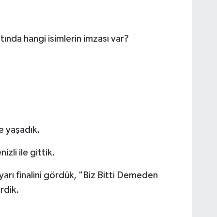
ltında hangi isimlerin imzası var?
e yaşadık.
li ile gittik.
arı finalini gördük, "Biz Bitti Demeden
rdik.