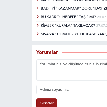
BADJİ’Yİ “KAZANMAK” ZORUNDAYIZ
BU KADRO “HEDEFE” TAŞIR MI?
28.07
KİMLER "KURALA" TAKILACAK?
27.07
SİVAS’A “CUMHURİYET KUPASI” YAKIŞ
Yorumlar
Gönder