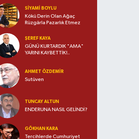
SIYAMI BOYLU
Kökü Derin Olan Ağaç
Rüzgârla Pazarlık Etmez
ŞEREF KAYA
GÜNÜ KURTARDIK "AMA"
YARINI KAYBETTİK!..
AHMET ÖZDEMIR
Sutüven
TUNCAY ALTUN
ENDERUNA NASIL GELİNDİ?
GÖKHAN KARA
Tercihlerde Cumhuriyet