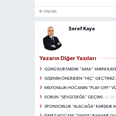
ÖNCEKI
Şeref Kaya
Yazarın Diğer Yazıları
GÜNÜ KURTARDIK "AMA" YARINI KAYB
GİŞENİN ÖNÜNDEN “HİÇ” GEÇTİNİZ
MİLYONLUK HOCANIN "PLAY-OFF" V
SORUN “SEVGİ DEĞİL” GEÇİM!..
01.08
SPONSORLUK “ALACAĞA” KARŞILIK 
İSMET HOCAM “TAHTA” BAHANE OL