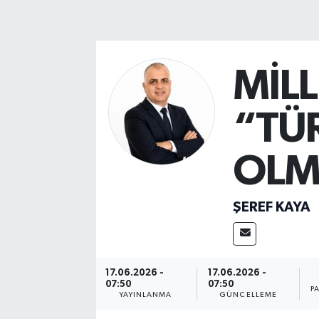
MAGAZİN
ÖZEL HABER
MİLL
RESMİ İLANLAR
“TÜ
SAĞLIK
OLM
SİYASET
ŞEREF KAYA
SOSYAL YARDIMLAR
SPONSORLU YAZI
17.06.2026 -
17.06.2026 -
SPOR
07:50
07:50
P
YAYINLANMA
GÜNCELLEME
TEKNOLOJİ