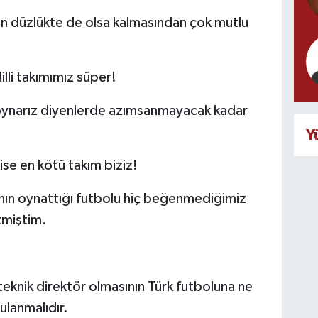
on düzlükte de olsa kalmasından çok mutlu
illi takımımız süper!
nal oynarız diyenlerde azımsanmayacak kadar
Y
se en kötü takım biziz!
nın oynattığı futbolu hiç beğenmediğimiz
tmiştim.
eknik direktör olmasının Türk futboluna ne
ulanmalıdır.