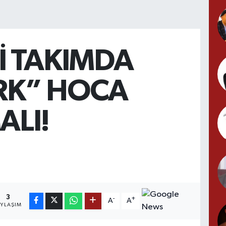
İ TAKIMDA
RK” HOCA
ALI!
3
-
+
A
A
AYLAŞIM