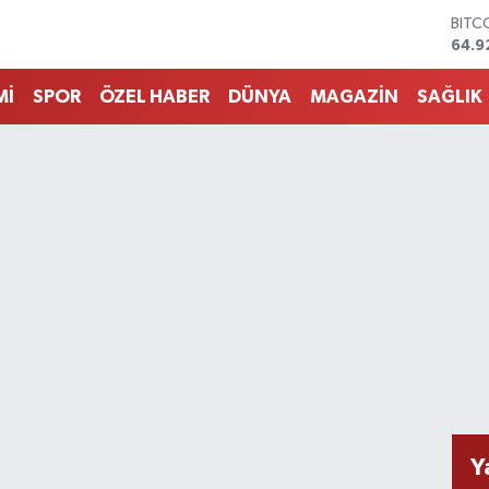
64.9
DOL
47,5
EUR
55,0
Mİ
SPOR
ÖZEL HABER
DÜNYA
MAGAZİN
SAĞLIK
STER
64,1
GRAM
6527
BİST
13.7
Y