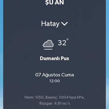
ŞU AN
MAGAZİN
ÖZEL HABER
Hatay
RESMİ İLANLAR
°
32
SAĞLIK
Dumanlı Pus
SİYASET
SOSYAL YARDIMLAR
07 Ağustos Cuma
12:00
SPONSORLU YAZI
SPOR
Nem: %50, Basınç: 1004 hpa hPa,
Rüzgar: 4.81 m/s
TEKNOLOJİ