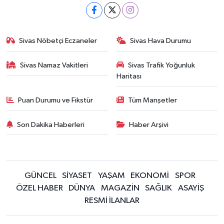
Sivas Nöbetçi Eczaneler
Sivas Hava Durumu
Sivas Namaz Vakitleri
Sivas Trafik Yoğunluk
Haritası
Puan Durumu ve Fikstür
Tüm Manşetler
Son Dakika Haberleri
Haber Arşivi
GÜNCEL
SİYASET
YAŞAM
EKONOMİ
SPOR
ÖZEL HABER
DÜNYA
MAGAZİN
SAĞLIK
ASAYİŞ
RESMİ İLANLAR