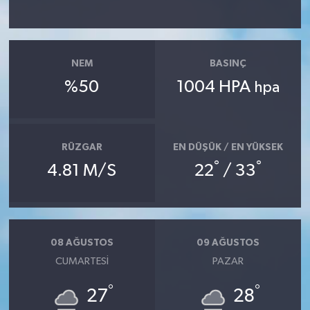
YAŞAM
NEM
BASINÇ
%50
1004 HPA
hpa
RÜZGAR
EN DÜŞÜK / EN YÜKSEK
°
°
4.81 M/S
22
/ 33
08 AĞUSTOS
09 AĞUSTOS
CUMARTESI
PAZAR
°
°
27
28