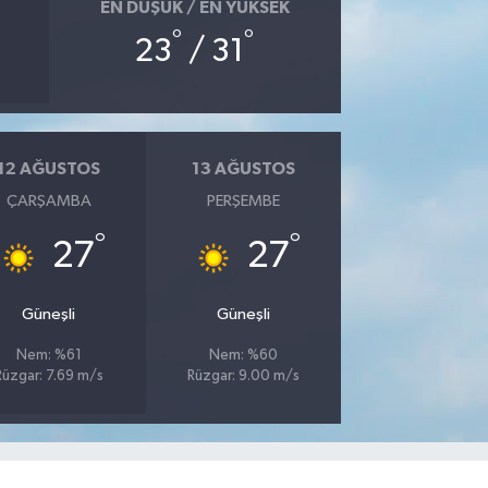
EN DÜŞÜK / EN YÜKSEK
°
°
23
/ 31
12 AĞUSTOS
13 AĞUSTOS
ÇARŞAMBA
PERŞEMBE
°
°
27
27
Güneşli
Güneşli
Nem: %61
Nem: %60
Rüzgar: 7.69 m/s
Rüzgar: 9.00 m/s