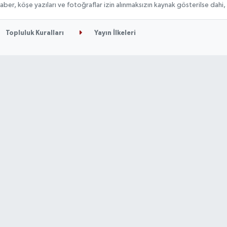
n haber, köşe yazıları ve fotoğraflar izin alınmaksızın kaynak gösterilse da
Topluluk Kuralları
Yayın İlkeleri