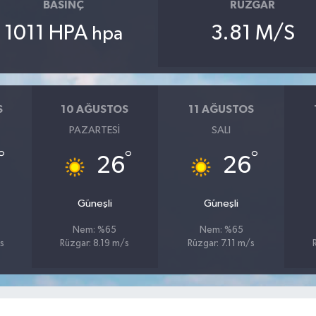
BASINÇ
RÜZGAR
1011 HPA
3.81 M/S
hpa
S
10 AĞUSTOS
11 AĞUSTOS
PAZARTESI
SALI
°
°
°
26
26
Güneşli
Güneşli
Nem: %65
Nem: %65
s
Rüzgar: 8.19 m/s
Rüzgar: 7.11 m/s