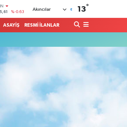
IN
°
13
Akıncılar
5,61
%-0.63
R
704
%0
ASAYİŞ
RESMİ İLANLAR
406
%-0.08
İN
43
%0
ALTIN
40
%0.45
00
9
%70