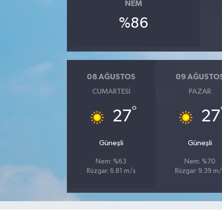
NEM
%86
YAŞAM
08 AĞUSTOS
09 AĞUSTO
CUMARTESI
PAZAR
°
27
27
Güneşli
Güneşli
Nem: %63
Nem: %70
Rüzgar: 6.81 m/s
Rüzgar: 9.39 m/