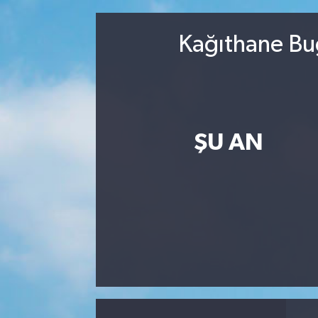
MAGAZİN
Kağıthane Bug
ÖZEL HABER
RESMİ İLANLAR
SAĞLIK
ŞU AN
SİYASET
SOSYAL YARDIMLAR
SPONSORLU YAZI
SPOR
TEKNOLOJİ