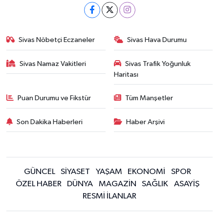
Sivas Nöbetçi Eczaneler
Sivas Hava Durumu
Sivas Namaz Vakitleri
Sivas Trafik Yoğunluk
Haritası
Puan Durumu ve Fikstür
Tüm Manşetler
Son Dakika Haberleri
Haber Arşivi
GÜNCEL
SİYASET
YAŞAM
EKONOMİ
SPOR
ÖZEL HABER
DÜNYA
MAGAZİN
SAĞLIK
ASAYİŞ
RESMİ İLANLAR