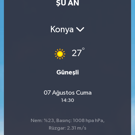
ŞU AN
MAGAZİN
ÖZEL HABER
Konya
RESMİ İLANLAR
°
27
SAĞLIK
Güneşli
SİYASET
SOSYAL YARDIMLAR
07 Ağustos Cuma
14:30
SPONSORLU YAZI
SPOR
Nem: %23, Basınç: 1008 hpa hPa,
Rüzgar: 2.31 m/s
TEKNOLOJİ