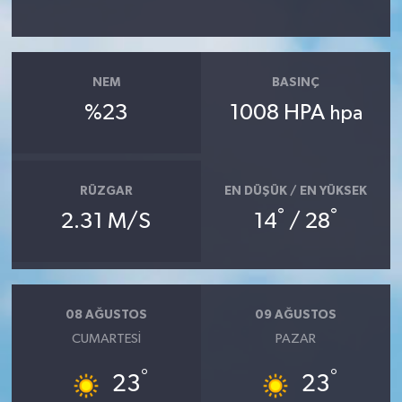
YAŞAM
NEM
BASINÇ
%23
1008 HPA
hpa
RÜZGAR
EN DÜŞÜK / EN YÜKSEK
°
°
2.31 M/S
14
/ 28
08 AĞUSTOS
09 AĞUSTOS
CUMARTESI
PAZAR
°
°
23
23