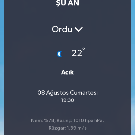
ŞU AN
MAGAZİN
ÖZEL HABER
Ordu
RESMİ İLANLAR
°
22
SAĞLIK
Açık
SİYASET
SOSYAL YARDIMLAR
08 Ağustos Cumartesi
19:30
SPONSORLU YAZI
SPOR
Nem: %78, Basınç: 1010 hpa hPa,
Rüzgar: 1.39 m/s
TEKNOLOJİ