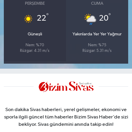
PERŞEMBE
CUMA
°
°
22
20
Güneşli
Yakınlarda Yer Yer Yağmur
Nem: %70
Nem: %75
Rüzgar: 4.31 m/s
Rüzgar: 5.31 m/s
Son dakika Sivas haberleri, yerel gelişmeler, ekonomi ve
sporla ilgili güncel tüm haberler Bizim Sivas Haber’de sizi
bekliyor. Sivas gündemini anında takip edin!