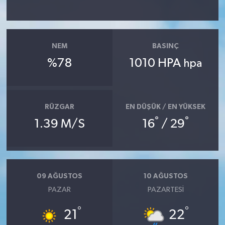
YAŞAM
NEM
BASINÇ
%78
1010 HPA
hpa
RÜZGAR
EN DÜŞÜK / EN YÜKSEK
°
°
1.39 M/S
16
/ 29
09 AĞUSTOS
10 AĞUSTOS
PAZAR
PAZARTESI
°
°
21
22