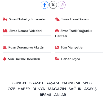
Sivas Nöbetçi Eczaneler
Sivas Hava Durumu
Sivas Namaz Vakitleri
Sivas Trafik Yoğunluk
Haritası
Puan Durumu ve Fikstür
Tüm Manşetler
Son Dakika Haberleri
Haber Arşivi
GÜNCEL
SİYASET
YAŞAM
EKONOMİ
SPOR
ÖZEL HABER
DÜNYA
MAGAZİN
SAĞLIK
ASAYİŞ
RESMİ İLANLAR