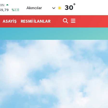
OIN
°
30
Akıncılar
59,79
%1.11
AR
436
%0.18
ASAYİŞ
RESMİ İLANLAR
O
510
%0.32
LİN
811
%0.38
 ALTIN
.55
%0.03
100
79
%-14