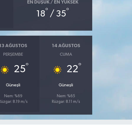
EN DÜŞÜK / EN YÜKSEK
°
°
18
/ 35
13 AĞUSTOS
14 AĞUSTOS
PERŞEMBE
CUMA
°
°
25
22
Güneşli
Güneşli
Nem: %69
Nem: %65
Rüzgar: 8.19 m/s
Rüzgar: 8.11 m/s