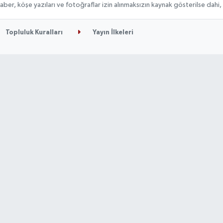
n haber, köşe yazıları ve fotoğraflar izin alınmaksızın kaynak gösterilse da
Topluluk Kuralları
Yayın İlkeleri