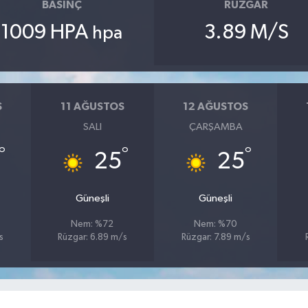
BASINÇ
RÜZGAR
1009 HPA
3.89 M/S
hpa
S
11 AĞUSTOS
12 AĞUSTOS
SALI
ÇARŞAMBA
°
°
°
25
25
Güneşli
Güneşli
Nem: %72
Nem: %70
s
Rüzgar: 6.89 m/s
Rüzgar: 7.89 m/s