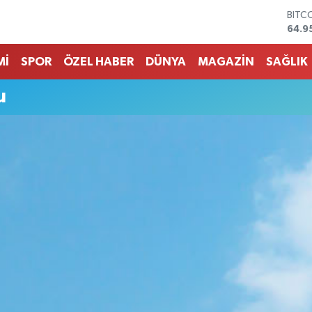
BITC
64.9
DOL
47,7
Mİ
SPOR
ÖZEL HABER
DÜNYA
MAGAZİN
SAĞLIK
EUR
55,2
u
STER
64,4
GRAM
6660
BİST
13.7