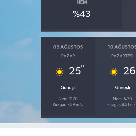
NEM
%43
YAŞAM
09 AĞUSTOS
10 AĞUSTO
PAZAR
PAZARTESI
°
25
26
Güneşli
Güneşli
Nem: %70
Nem: %70
Rüzgar: 7.39 m/s
Rüzgar: 8.31 m/