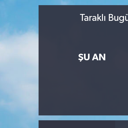
MAGAZİN
Taraklı Bug
ÖZEL HABER
RESMİ İLANLAR
SAĞLIK
ŞU AN
SİYASET
SOSYAL YARDIMLAR
SPONSORLU YAZI
SPOR
TEKNOLOJİ