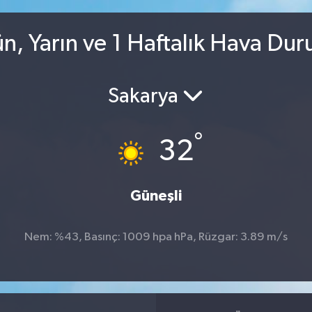
ün, Yarın ve 1 Haftalık Hava Du
Sakarya
°
32
Güneşli
Nem: %43, Basınç: 1009 hpa hPa, Rüzgar: 3.89 m/s