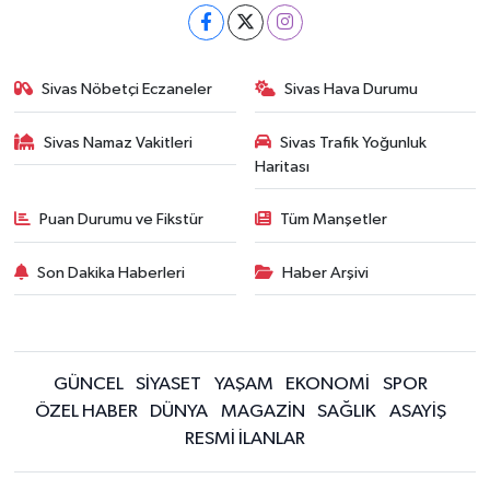
Sivas Nöbetçi Eczaneler
Sivas Hava Durumu
Sivas Namaz Vakitleri
Sivas Trafik Yoğunluk
Haritası
Puan Durumu ve Fikstür
Tüm Manşetler
Son Dakika Haberleri
Haber Arşivi
GÜNCEL
SİYASET
YAŞAM
EKONOMİ
SPOR
ÖZEL HABER
DÜNYA
MAGAZİN
SAĞLIK
ASAYİŞ
RESMİ İLANLAR