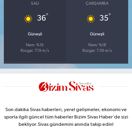
SALI
ÇARŞAMBA
°
°
36
35
Güneşli
Güneşli
Nem: %16
Nem: %18
Rüzgar: 7.19 m/s
Rüzgar: 7.39 m/s
Son dakika Sivas haberleri, yerel gelişmeler, ekonomi ve
sporla ilgili güncel tüm haberler Bizim Sivas Haber’de sizi
bekliyor. Sivas gündemini anında takip edin!