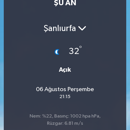
ŞU AN
MAGAZİN
ÖZEL HABER
Şanlıurfa
RESMİ İLANLAR
°
32
SAĞLIK
Açık
SİYASET
SOSYAL YARDIMLAR
06 Ağustos Perşembe
21:15
SPONSORLU YAZI
SPOR
Nem: %22, Basınç: 1002 hpa hPa,
Rüzgar: 6.81 m/s
TEKNOLOJİ