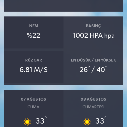
YAŞAM
NEM
BASINÇ
%22
1002 HPA
hpa
RÜZGAR
EN DÜŞÜK / EN YÜKSEK
°
°
6.81 M/S
26
/ 40
07 AĞUSTOS
08 AĞUSTOS
CUMA
CUMARTESI
°
°
33
33