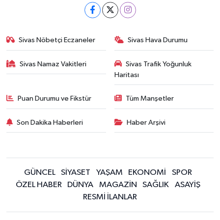
Sivas Nöbetçi Eczaneler
Sivas Hava Durumu
Sivas Namaz Vakitleri
Sivas Trafik Yoğunluk
Haritası
Puan Durumu ve Fikstür
Tüm Manşetler
Son Dakika Haberleri
Haber Arşivi
GÜNCEL
SİYASET
YAŞAM
EKONOMİ
SPOR
ÖZEL HABER
DÜNYA
MAGAZİN
SAĞLIK
ASAYİŞ
RESMİ İLANLAR