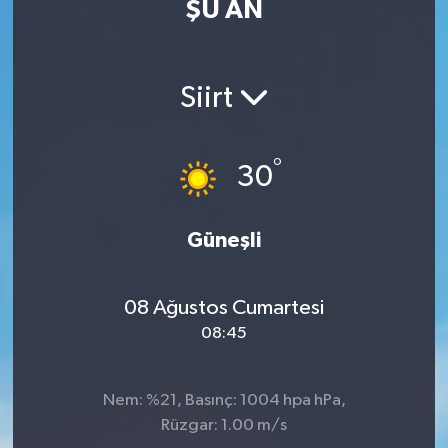
ŞU AN
MAGAZİN
ÖZEL HABER
Siirt
RESMİ İLANLAR
°
30
SAĞLIK
Güneşli
SİYASET
SOSYAL YARDIMLAR
08 Ağustos Cumartesi
08:45
SPONSORLU YAZI
SPOR
Nem: %21, Basınç: 1004 hpa hPa,
Rüzgar: 1.00 m/s
TEKNOLOJİ