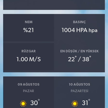
YAŞAM
NEM
BASINÇ
%21
1004 HPA
hpa
RÜZGAR
EN DÜŞÜK / EN YÜKSEK
°
°
1.00 M/S
22
/ 38
09 AĞUSTOS
10 AĞUSTOS
PAZAR
PAZARTESI
°
°
30
31