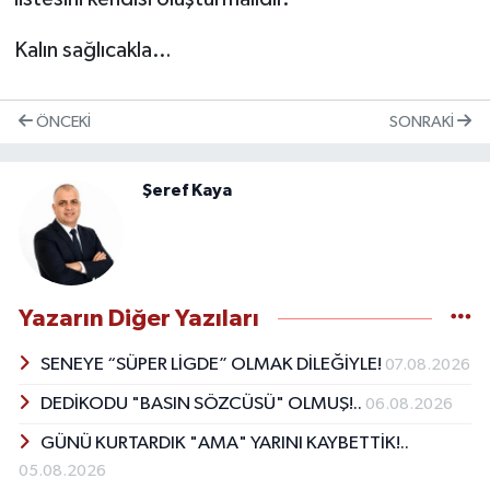
Kalın sağlıcakla…
ÖNCEKI
SONRAKI
Şeref Kaya
Yazarın Diğer Yazıları
SENEYE “SÜPER LİGDE” OLMAK DİLEĞİYLE!
07.08.2026
DEDİKODU "BASIN SÖZCÜSÜ" OLMUŞ!..
06.08.2026
GÜNÜ KURTARDIK "AMA" YARINI KAYBETTİK!..
05.08.2026