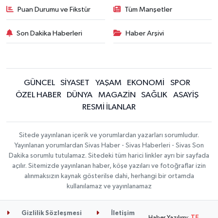
Puan Durumu ve Fikstür
Tüm Manşetler
Son Dakika Haberleri
Haber Arşivi
GÜNCEL
SİYASET
YAŞAM
EKONOMİ
SPOR
ÖZEL HABER
DÜNYA
MAGAZİN
SAĞLIK
ASAYİŞ
RESMİ İLANLAR
Sitede yayınlanan içerik ve yorumlardan yazarları sorumludur.
Yayınlanan yorumlardan Sivas Haber - Sivas Haberleri - Sivas Son
Dakika sorumlu tutulamaz. Sitedeki tüm harici linkler ayrı bir sayfada
açılır. Sitemizde yayınlanan haber, köşe yazıları ve fotoğraflar izin
alınmaksızın kaynak gösterilse dahi, herhangi bir ortamda
kullanılamaz ve yayınlanamaz
Gizlilik Sözleşmesi
İletişim
Haber Yazılımı:
TE