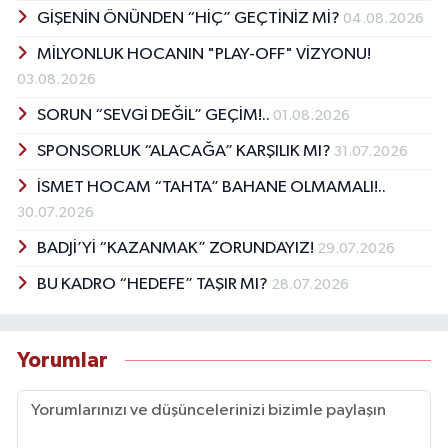
GİŞENİN ÖNÜNDEN “HİÇ” GEÇTİNİZ Mİ?
04.08.2026
MİLYONLUK HOCANIN "PLAY-OFF" VİZYONU!
03.08.2026
SORUN “SEVGİ DEĞİL” GEÇİM!..
01.08.2026
SPONSORLUK “ALACAĞA” KARŞILIK MI?
31.07.2026
İSMET HOCAM “TAHTA” BAHANE OLMAMALI!..
30.07.2026
BADJİ’Yİ “KAZANMAK” ZORUNDAYIZ!
29.07.2026
BU KADRO “HEDEFE” TAŞIR MI?
28.07.2026
Yorumlar