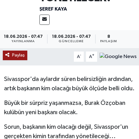
ŞEREF KAYA
MAGAZİN
ÖZEL HABER
18.06.2026 - 07:47
18.06.2026 - 07:47
8
YAYINLANMA
GÜNCELLEME
PAYLAŞIM
RESMİ İLANLAR
Paylaş
-
+
A
A
SAĞLIK
SİYASET
Sivasspor'da aylardır süren belirsizliğin ardından,
artık başkanın kim olacağı büyük ölçüde belli oldu.
SOSYAL YARDIMLAR
Büyük bir sürpriz yaşanmazsa, Burak Özçoban
SPONSORLU YAZI
kulübün yeni başkanı olacak.
SPOR
Sorun, başkanın kim olacağı değil, Sivasspor'un
gerçekten kimin tarafından yönetileceği...
TEKNOLOJİ