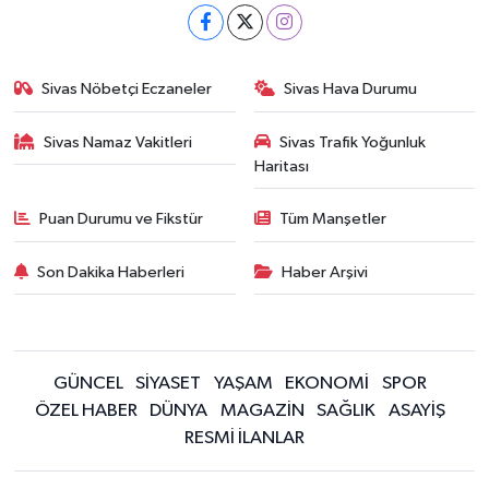
Sivas Nöbetçi Eczaneler
Sivas Hava Durumu
Sivas Namaz Vakitleri
Sivas Trafik Yoğunluk
Haritası
Puan Durumu ve Fikstür
Tüm Manşetler
Son Dakika Haberleri
Haber Arşivi
GÜNCEL
SİYASET
YAŞAM
EKONOMİ
SPOR
ÖZEL HABER
DÜNYA
MAGAZİN
SAĞLIK
ASAYİŞ
RESMİ İLANLAR