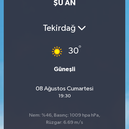
ŞU AN
MAGAZİN
ÖZEL HABER
Tekirdağ
RESMİ İLANLAR
°
30
SAĞLIK
Güneşli
SİYASET
SOSYAL YARDIMLAR
08 Ağustos Cumartesi
19:30
SPONSORLU YAZI
SPOR
Nem: %46, Basınç: 1009 hpa hPa,
Rüzgar: 6.69 m/s
TEKNOLOJİ