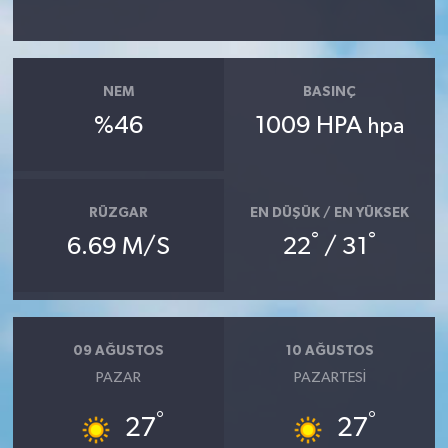
YAŞAM
NEM
BASINÇ
%46
1009 HPA
hpa
RÜZGAR
EN DÜŞÜK / EN YÜKSEK
°
°
6.69 M/S
22
/ 31
09 AĞUSTOS
10 AĞUSTOS
PAZAR
PAZARTESI
°
°
27
27