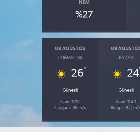
NEM
%27
YAŞAM
08 AĞUSTOS
09 AĞUSTO
CUMARTESI
PAZAR
°
26
24
Güneşli
Güneşli
Nem: %29
Nem: %43
Rüzgar: 5.69 m/s
Rüzgar: 9.11 m/