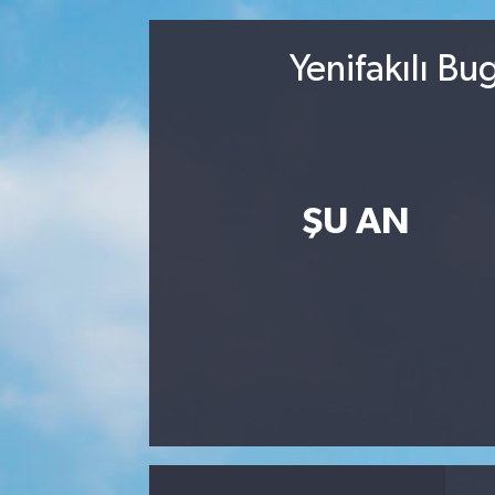
MAGAZİN
Yenifakılı B
ÖZEL HABER
RESMİ İLANLAR
SAĞLIK
ŞU AN
SİYASET
SOSYAL YARDIMLAR
SPONSORLU YAZI
SPOR
TEKNOLOJİ