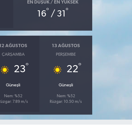
EN DÜŞÜK / EN YÜKSEK
°
°
16
/ 31
12 AĞUSTOS
13 AĞUSTOS
ÇARŞAMBA
PERŞEMBE
°
°
23
22
Güneşli
Güneşli
Nem: %52
Nem: %52
Rüzgar: 7.89 m/s
Rüzgar: 10.50 m/s