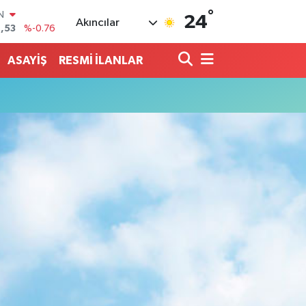
IN
°
24
,53
%-0.76
Akıncılar
R
69
%0.17
ASAYİŞ
RESMİ İLANLAR
65
%0.01
N
7
%0.02
ALTIN
1
%1.44
0
%64