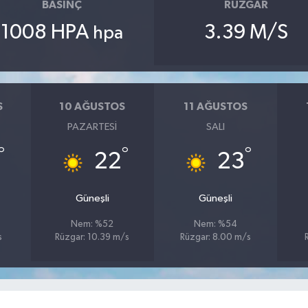
BASINÇ
RÜZGAR
1008 HPA
3.39 M/S
hpa
S
10 AĞUSTOS
11 AĞUSTOS
PAZARTESI
SALI
°
°
°
22
23
Güneşli
Güneşli
Nem: %52
Nem: %54
s
Rüzgar: 10.39 m/s
Rüzgar: 8.00 m/s