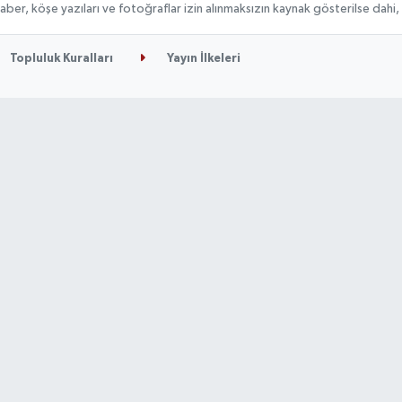
n haber, köşe yazıları ve fotoğraflar izin alınmaksızın kaynak gösterilse da
Topluluk Kuralları
Yayın İlkeleri