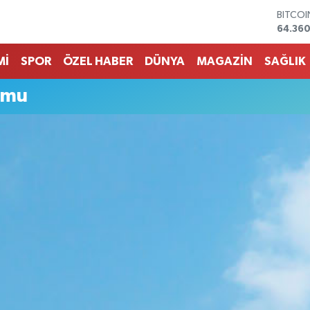
BITCO
64.360
DOLA
47,70
Mİ
SPOR
ÖZEL HABER
DÜNYA
MAGAZİN
SAĞLIK
EURO
55,02
STERLİ
umu
64,189
GRAM 
6574.8
BİST10
13.887