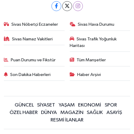
Sivas Nöbetçi Eczaneler
Sivas Hava Durumu
Sivas Namaz Vakitleri
Sivas Trafik Yoğunluk
Haritası
Puan Durumu ve Fikstür
Tüm Manşetler
Son Dakika Haberleri
Haber Arşivi
GÜNCEL
SİYASET
YAŞAM
EKONOMİ
SPOR
ÖZEL HABER
DÜNYA
MAGAZİN
SAĞLIK
ASAYİŞ
RESMİ İLANLAR