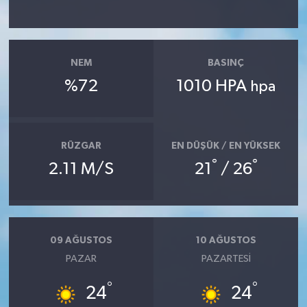
YAŞAM
NEM
BASINÇ
%72
1010 HPA
hpa
RÜZGAR
EN DÜŞÜK / EN YÜKSEK
°
°
2.11 M/S
21
/ 26
09 AĞUSTOS
10 AĞUSTOS
PAZAR
PAZARTESI
°
°
24
24