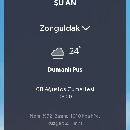
ŞU AN
MAGAZİN
ÖZEL HABER
Zonguldak
RESMİ İLANLAR
°
24
SAĞLIK
Dumanlı Pus
SİYASET
SOSYAL YARDIMLAR
08 Ağustos Cumartesi
08:00
SPONSORLU YAZI
SPOR
Nem: %72, Basınç: 1010 hpa hPa,
Rüzgar: 2.11 m/s
TEKNOLOJİ