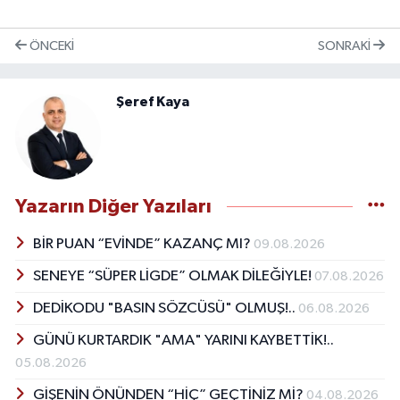
ÖNCEKI
SONRAKI
Şeref Kaya
Yazarın Diğer Yazıları
BİR PUAN “EVİNDE” KAZANÇ MI?
09.08.2026
SENEYE “SÜPER LİGDE” OLMAK DİLEĞİYLE!
07.08.2026
DEDİKODU "BASIN SÖZCÜSÜ" OLMUŞ!..
06.08.2026
GÜNÜ KURTARDIK "AMA" YARINI KAYBETTİK!..
05.08.2026
GİŞENİN ÖNÜNDEN “HİÇ” GEÇTİNİZ Mİ?
04.08.2026