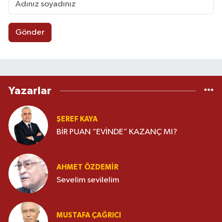
Gönder
Yazarlar
ŞEREF KAYA
BİR PUAN “EVİNDE” KAZANÇ MI?
AHMET ÖZDEMIR
Sevelim sevilelim
MUSTAFA ÇAĞRICI