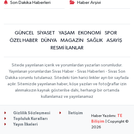
Son Dakika Haberleri
Haber Arşivi
GÜNCEL
SİYASET
YAŞAM
EKONOMİ
SPOR
ÖZEL HABER
DÜNYA
MAGAZİN
SAĞLIK
ASAYİŞ
RESMİ İLANLAR
Sitede yayınlanan içerik ve yorumlardan yazarları sorumludur.
Yayınlanan yorumlardan Sivas Haber - Sivas Haberleri - Sivas Son
Dakika sorumlu tutulamaz. Sitedeki tüm harici linkler ayrı bir sayfada
açılır. Sitemizde yayınlanan haber, köşe yazıları ve fotoğraflar izin
alınmaksızın kaynak gösterilse dahi, herhangi bir ortamda
kullanılamaz ve yayınlanamaz
Gizlilik Sözleşmesi
İletişim
Haber Yazılımı:
TE
Topluluk Kuralları
Bilişim
| Copyright ©
Yayın İlkeleri
2026