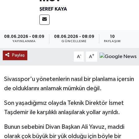
ŞEREF KAYA
MAGAZİN
ÖZEL HABER
08.06.2026 - 08:09
08.06.2026 - 08:09
10
YAYINLANMA
GÜNCELLEME
PAYLAŞIM
RESMİ İLANLAR
Paylaş
-
+
A
A
SAĞLIK
SİYASET
Sivasspor'u yönetenlerin nasıl bir planlama içersin
de olduklarını anlamak mümkün değil.
SOSYAL YARDIMLAR
Son yaşadığımız olayda Teknik Direktör İsmet
SPONSORLU YAZI
Taşdemir ile karşılıklı anlaşılarak yollar ayrıldı.
SPOR
Bunun sebebini Divan Başkan Ali Yavuz, maddi
olarak çok büyük bir yük olduğu için böyle bir
TEKNOLOJİ