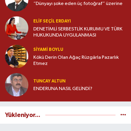
“Dünyayı şoke eden üç fotoğraf” üzerine
ELIF SEÇIL ERDAYI
DENETİMLİ SERBESTLİK KURUMU VE TÜRK
HUKUKUNDA UYGULANMASI
SIYAMI BOYLU
Kökü Derin Olan Ağaç Rüzgârla Pazarlık
Etmez
TUNCAY ALTUN
ENDERUNA NASIL GELİNDİ?
Yükleniyor...