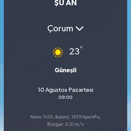
ŞU AN
MAGAZİN
ÖZEL HABER
Çorum
RESMİ İLANLAR
°
23
SAĞLIK
Güneşli
SİYASET
SOSYAL YARDIMLAR
10 Ağustos Pazartesi
09:00
SPONSORLU YAZI
SPOR
Nem: %55, Basınç: 1015 hpa hPa,
Rüzgar: 3.31 m/s
TEKNOLOJİ