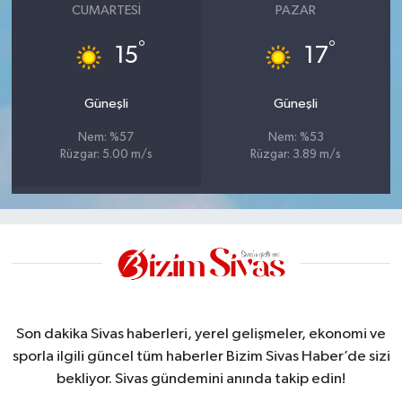
CUMARTESI
PAZAR
°
°
15
17
Güneşli
Güneşli
Nem: %57
Nem: %53
Rüzgar: 5.00 m/s
Rüzgar: 3.89 m/s
Son dakika Sivas haberleri, yerel gelişmeler, ekonomi ve
sporla ilgili güncel tüm haberler Bizim Sivas Haber’de sizi
bekliyor. Sivas gündemini anında takip edin!