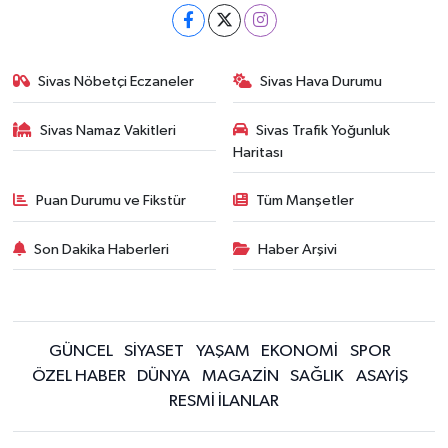
Sivas Nöbetçi Eczaneler
Sivas Hava Durumu
Sivas Namaz Vakitleri
Sivas Trafik Yoğunluk
Haritası
Puan Durumu ve Fikstür
Tüm Manşetler
Son Dakika Haberleri
Haber Arşivi
GÜNCEL
SİYASET
YAŞAM
EKONOMİ
SPOR
ÖZEL HABER
DÜNYA
MAGAZİN
SAĞLIK
ASAYİŞ
RESMİ İLANLAR