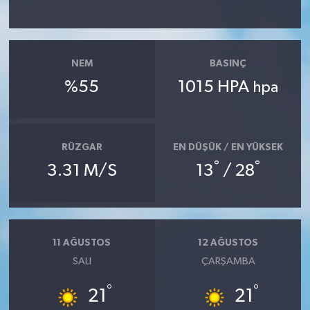
YAŞAM
NEM
BASINÇ
%55
1015 HPA
hpa
RÜZGAR
EN DÜŞÜK / EN YÜKSEK
°
°
3.31 M/S
13
/ 28
11 AĞUSTOS
12 AĞUSTOS
SALI
ÇARŞAMBA
°
°
21
21