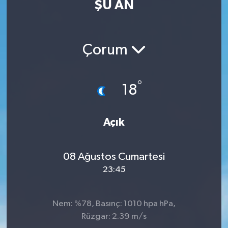
ŞU AN
MAGAZİN
ÖZEL HABER
Çorum
RESMİ İLANLAR
°
18
SAĞLIK
Açık
SİYASET
SOSYAL YARDIMLAR
08 Ağustos Cumartesi
23:45
SPONSORLU YAZI
SPOR
Nem: %78, Basınç: 1010 hpa hPa,
Rüzgar: 2.39 m/s
TEKNOLOJİ