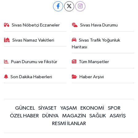
Sivas Nöbetçi Eczaneler
Sivas Hava Durumu
Sivas Namaz Vakitleri
Sivas Trafik Yoğunluk
Haritası
Puan Durumu ve Fikstür
Tüm Manşetler
Son Dakika Haberleri
Haber Arşivi
GÜNCEL
SİYASET
YAŞAM
EKONOMİ
SPOR
ÖZEL HABER
DÜNYA
MAGAZİN
SAĞLIK
ASAYİŞ
RESMİ İLANLAR