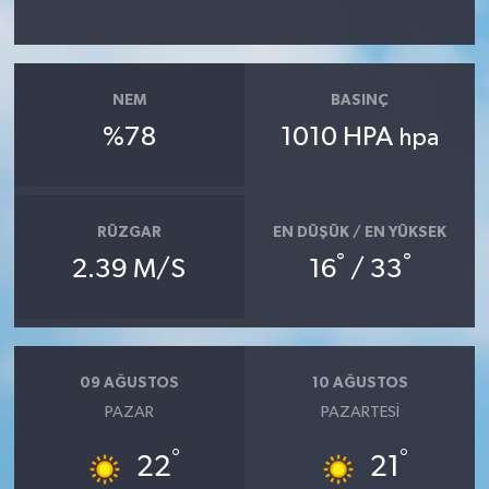
YAŞAM
NEM
BASINÇ
%78
1010 HPA
hpa
RÜZGAR
EN DÜŞÜK / EN YÜKSEK
°
°
2.39 M/S
16
/ 33
09 AĞUSTOS
10 AĞUSTOS
PAZAR
PAZARTESI
°
°
22
21