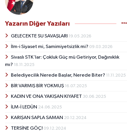
Yazarın Diğer Yazıları
GELECEKTE SU SAVAŞLARI
19.05.2026
İlm-i Siyaset mi, Samimiyetsizlik mi?
09.03.2026
Sivaslı STK’lar: Çokluk Güç mü Getiriyor, Dağınıklık
mı?
18.11.2025
Belediyecilik Nerede Başlar, Nerede Biter?
11.11.2025
BİR VARMIŞ BİR YOKMUŞ
16.07.2025
KADIN VE ONA YAKIŞAN KIYAFET
30.06.2025
İLM-İ LEDÜN
24.06.2025
KARIŞAN SAPLA SAMAN
20.12.2024
TERSİNE GÖÇ!
09.12.2024