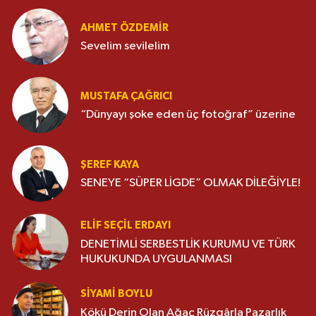
AHMET ÖZDEMIR
Sevelim sevilelim
MUSTAFA ÇAĞRICI
“Dünyayı şoke eden üç fotoğraf” üzerine
ŞEREF KAYA
SENEYE “SÜPER LİGDE” OLMAK DİLEĞİYLE!
ELIF SEÇIL ERDAYI
DENETİMLİ SERBESTLİK KURUMU VE TÜRK
HUKUKUNDA UYGULANMASI
SIYAMI BOYLU
Kökü Derin Olan Ağaç Rüzgârla Pazarlık