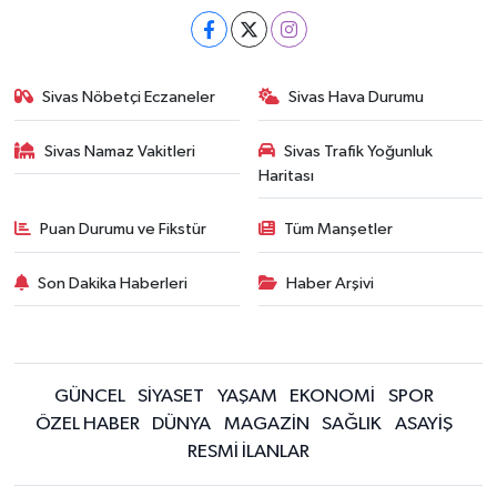
Sivas Nöbetçi Eczaneler
Sivas Hava Durumu
Sivas Namaz Vakitleri
Sivas Trafik Yoğunluk
Haritası
Puan Durumu ve Fikstür
Tüm Manşetler
Son Dakika Haberleri
Haber Arşivi
GÜNCEL
SİYASET
YAŞAM
EKONOMİ
SPOR
ÖZEL HABER
DÜNYA
MAGAZİN
SAĞLIK
ASAYİŞ
RESMİ İLANLAR