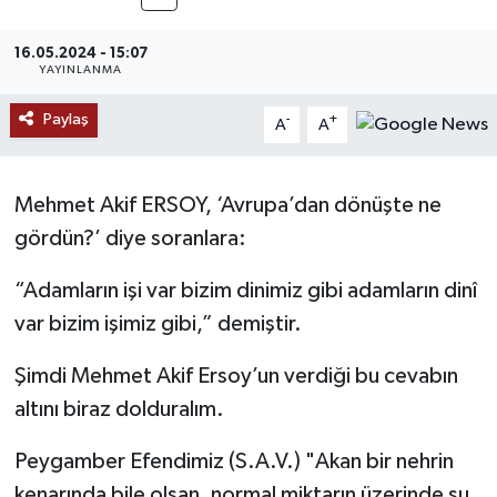
MAGAZİN
16.05.2024 - 15:07
YAYINLANMA
ÖZEL HABER
Paylaş
-
+
A
A
RESMİ İLANLAR
Mehmet Akif ERSOY, ‘Avrupa’dan dönüşte ne
SAĞLIK
gördün?’ diye soranlara:
SİYASET
“Adamların işi var bizim dinimiz gibi adamların dinî
SOSYAL YARDIMLAR
var bizim işimiz gibi,” demiştir.
Şimdi Mehmet Akif Ersoy’un verdiği bu cevabın
SPONSORLU YAZI
altını biraz dolduralım.
SPOR
Peygamber Efendimiz (S.A.V.) "Akan bir nehrin
TEKNOLOJİ
kenarında bile olsan, normal miktarın üzerinde su