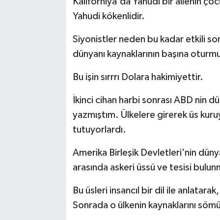
Kaliforniya'da Yahudi bir ailenin ço
Yahudi kökenlidir.
Siyonistler neden bu kadar etkili so
dünyanı kaynaklarının başına oturm
Bu işin sırrrı Dolara hakimiyettir.
İkinci cihan harbi sonrası ABD nin d
yazmıştım. Ülkelere girerek üs kuruy
tutuyorlardı.
Amerika Birleşik Devletleri'nin dün
arasında askeri üssü ve tesisi bulun
Bu üsleri insancıl bir dil ile anlatara
Sonrada o ülkenin kaynaklarını sömü