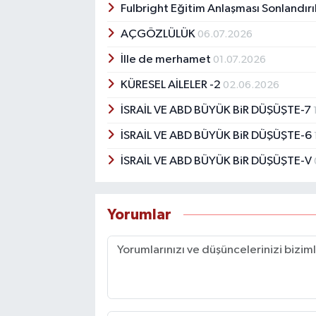
Fulbright Eğitim Anlaşması Sonlandırı
AÇGÖZLÜLÜK
06.07.2026
İlle de merhamet
01.07.2026
KÜRESEL AİLELER -2
02.06.2026
İSRAİL VE ABD BÜYÜK BiR DÜŞÜŞTE-7
İSRAİL VE ABD BÜYÜK BiR DÜŞÜŞTE-6
İSRAİL VE ABD BÜYÜK BiR DÜŞÜŞTE-V
Yorumlar