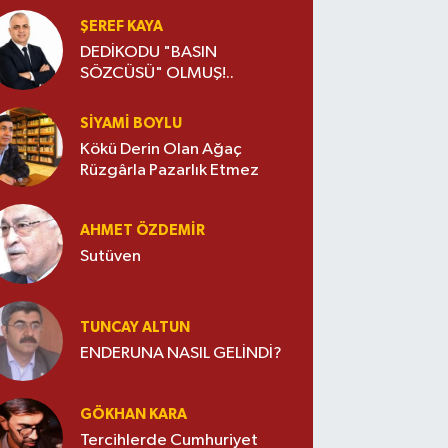
ŞEREF KAYA
DEDİKODU "BASIN
SÖZCÜSÜ" OLMUŞ!..
SIYAMI BOYLU
Kökü Derin Olan Ağaç
Rüzgârla Pazarlık Etmez
AHMET ÖZDEMIR
Sutüven
TUNCAY ALTUN
ENDERUNA NASIL GELİNDİ?
GÖKHAN KARA
Tercihlerde Cumhuriyet