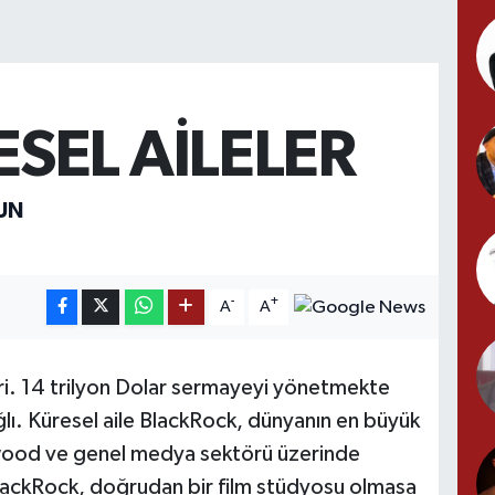
SEL AİLELER
UN
-
+
A
A
iri. 14 trilyon Dolar sermayeyi yönetmekte
lı. Küresel aile BlackRock, dünyanın en büyük
lywood ve genel medya sektörü üzerinde
 BlackRock, doğrudan bir film stüdyosu olmasa