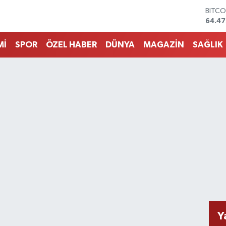
64.47
DOLA
47,59
EURO
55,13
Mİ
SPOR
ÖZEL HABER
DÜNYA
MAGAZİN
SAĞLIK
STERL
64,2
GRAM
6527.
BİST1
13.70
Y