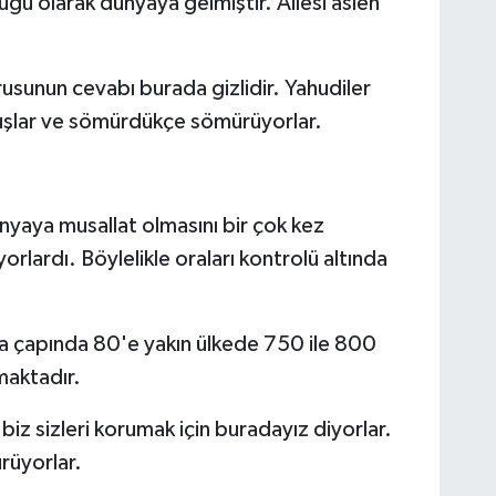
cuğu olarak dünyaya gelmiştir. Ailesi aslen
rusunun cevabı burada gizlidir. Yahudiler
uşlar ve sömürdükçe sömürüyorlar.
ünyaya musallat olmasını bir çok kez
orlardı. Böylelikle oraları kontrolü altında
ya çapında 80'e yakın ülkede 750 ile 800
maktadır.
k, biz sizleri korumak için buradayız diyorlar.
rüyorlar.