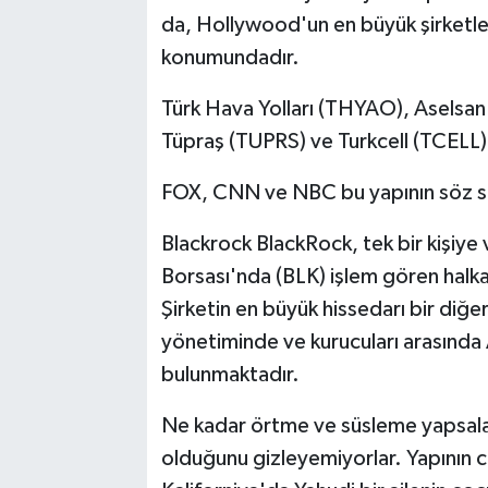
da, Hollywood'un en büyük şirketler
YAŞAM
konumundadır.
Türk Hava Yolları (THYAO), Aselsa
Tüpraş (TUPRS) ve Turkcell (TCELL) 
FOX, CNN ve NBC bu yapının söz sa
Blackrock BlackRock, tek bir kişiye 
Borsası'nda (BLK) işlem gören halka a
Şirketin en büyük hissedarı bir diğ
yönetiminde ve kurucuları arasında A
bulunmaktadır.
Ne kadar örtme ve süsleme yapsalar 
olduğunu gizleyemiyorlar. Yapının c