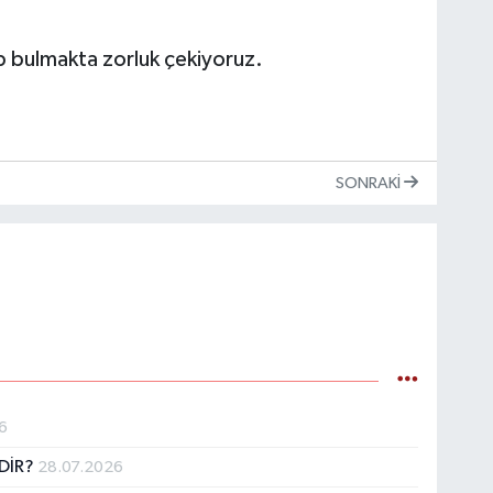
p bulmakta zorluk çekiyoruz.
SONRAKI
6
DİR?
28.07.2026