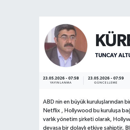
MAGAZİN
ÖZEL HABER
KÜRE
RESMİ İLANLAR
SAĞLIK
TUNCAY ALT
SİYASET
23.05.2026 - 07:58
23.05.2026 - 07:59
YAYINLANMA
GÜNCELLEME
SOSYAL YARDIMLAR
SPONSORLU YAZI
ABD nin en büyük kuruluşlarından b
Netflix , Hollywood bu kuruluşa bağ
SPOR
varlık yönetim şirketi olarak, Hol
devasa bir dolaylı etkiye sahiptir.
TEKNOLOJİ