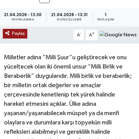
MAGAZİN
21.04.2026 - 13:30
21.04.2026 - 13:31
1
YAYINLANMA
GÜNCELLEME
PAYLAŞIM
ÖZEL HABER
Paylaş
-
+
A
A
RESMİ İLANLAR
Milletler adına “Milli Şuur”u geliştirecek ve onu
SAĞLIK
yüceltecek olan iki önemli unsur “Milli Birlik ve
SİYASET
Beraberlik” duygularıdır. Milli birlik ve beraberlik;
bir milletin ortak değerler ve amaçlar
SOSYAL YARDIMLAR
çerçevesinde kenetlenip tek yürek halinde
hareket etmesini açıklar. Ülke adına
SPONSORLU YAZI
yaşanan/yaşanabilecek müspet ya da menfi
SPOR
olaylara ve durumlara karşı topyekûn milli
refleksleri alabilmeyi ve gereklilik halinde
TEKNOLOJİ