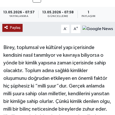
MAGAZİN
13.05.2026 - 07:57
13.05.2026 - 07:58
1
YAYINLANMA
GÜNCELLEME
PAYLAŞIM
ÖZEL HABER
Paylaş
-
+
A
A
RESMİ İLANLAR
Birey, toplumsal ve kültürel yapı içerisinde
SAĞLIK
kendisini nasıl tanımlıyor ve kavraya biliyorsa o
SİYASET
yönde bir kimlik yapısına zaman içerisinde sahip
olacaktır. Toplum adına sağlıklı kimlikler
SOSYAL YARDIMLAR
oluşumunu doğrudan etkileyen en önemli faktör
hiç şüphesiz ki “milli şuur”dur. Gerçek anlamda
SPONSORLU YAZI
milli şuura sahip olan milletler, kendilerini yansıtan
SPOR
bir kimliğe sahip olurlar. Çünkü kimlik denilen olgu,
milli bir bilinç neticesinde bireylerde zuhur eder.
TEKNOLOJİ