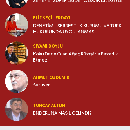
SENEYE “SÜPER LİGDE” OLMAK DİLEĞİYLE!
ELIF SEÇIL ERDAYI
DENETİMLİ SERBESTLİK KURUMU VE TÜRK
HUKUKUNDA UYGULANMASI
SIYAMI BOYLU
Kökü Derin Olan Ağaç Rüzgârla Pazarlık
Etmez
AHMET ÖZDEMIR
Sutüven
TUNCAY ALTUN
ENDERUNA NASIL GELİNDİ?