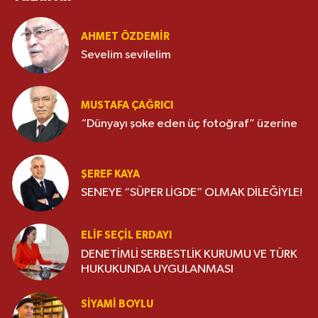
AHMET ÖZDEMIR
Sevelim sevilelim
MUSTAFA ÇAĞRICI
“Dünyayı şoke eden üç fotoğraf” üzerine
ŞEREF KAYA
SENEYE “SÜPER LİGDE” OLMAK DİLEĞİYLE!
ELIF SEÇIL ERDAYI
DENETİMLİ SERBESTLİK KURUMU VE TÜRK
HUKUKUNDA UYGULANMASI
SIYAMI BOYLU