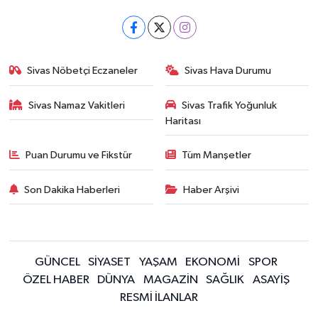
Sivas Nöbetçi Eczaneler
Sivas Hava Durumu
Sivas Namaz Vakitleri
Sivas Trafik Yoğunluk
Haritası
Puan Durumu ve Fikstür
Tüm Manşetler
Son Dakika Haberleri
Haber Arşivi
GÜNCEL
SİYASET
YAŞAM
EKONOMİ
SPOR
ÖZEL HABER
DÜNYA
MAGAZİN
SAĞLIK
ASAYİŞ
RESMİ İLANLAR