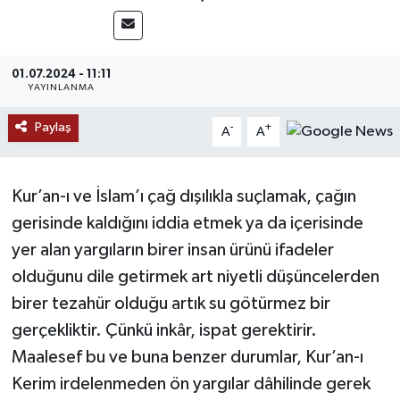
MAGAZİN
01.07.2024 - 11:11
ÖZEL HABER
YAYINLANMA
RESMİ İLANLAR
Paylaş
-
+
A
A
SAĞLIK
Kur’an-ı ve İslam’ı çağ dışılıkla suçlamak, çağın
SİYASET
gerisinde kaldığını iddia etmek ya da içerisinde
yer alan yargıların birer insan ürünü ifadeler
SOSYAL YARDIMLAR
olduğunu dile getirmek art niyetli düşüncelerden
birer tezahür olduğu artık su götürmez bir
SPONSORLU YAZI
gerçekliktir. Çünkü inkâr, ispat gerektirir.
SPOR
Maalesef bu ve buna benzer durumlar, Kur’an-ı
Kerim irdelenmeden ön yargılar dâhilinde gerek
TEKNOLOJİ